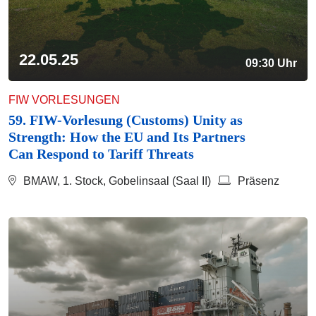
22.05.25
09:30 Uhr
FIW VORLESUNGEN
59. FIW-Vorlesung (Customs) Unity as
Strength: How the EU and Its Partners
Can Respond to Tariff Threats
BMAW, 1. Stock, Gobelinsaal (Saal II)
Präsenz