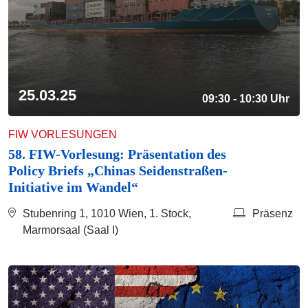
25.03.25
09:30 - 10:30 Uhr
FIW VORLESUNGEN
58. FIW-Vorlesung: Präsentation des
Policy Briefs „Chinas Seidenstraßen-
Initiative im Wandel“
Stubenring 1, 1010 Wien, 1. Stock,
Präsenz
Marmorsaal (Saal I)